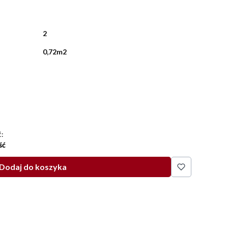
2
0,72m2
:
ść
Dodaj do koszyka