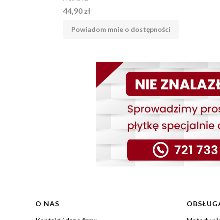
Cena
44,90 zł
Powiadom mnie o dostępności
Linki w stopce
O NAS
OBSŁUGA