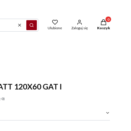
Produkty w kosz
Wyczyść
Szukaj
Ulubione
Zaloguj się
Koszyk
TT 120X60 GAT I
 0)