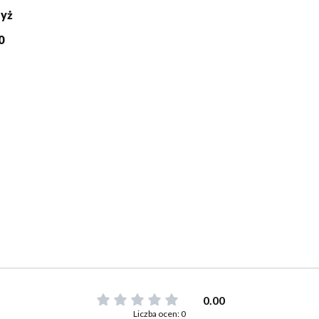
dyż
0
0.00
Liczba ocen: 0