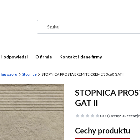
 i odpowiedzi
O firmie
Kontakt i dane firmy
dług wzoru
Stopnice
STOPNICA PROSTA EREMITE CREME 30x60 GAT II
STOPNICA PROS
GAT II
0.00
(Oceny: 0 Recenzje:
Cechy produktu