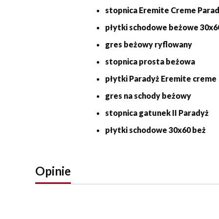
stopnica Eremite Creme Para
płytki schodowe beżowe 30x6
gres beżowy ryflowany
stopnica prosta beżowa
płytki Paradyż Eremite creme
gres na schody beżowy
stopnica gatunek II Paradyż
płytki schodowe 30x60 beż
Opinie