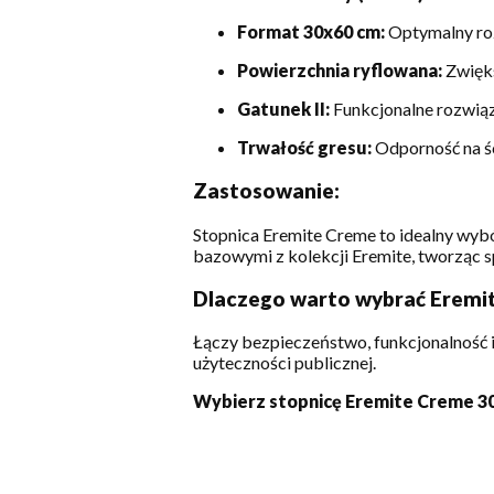
Format 30x60 cm:
Optymalny roz
Powierzchnia ryflowana:
Zwięks
Gatunek II:
Funkcjonalne rozwiąza
Trwałość gresu:
Odporność na ści
Zastosowanie:
Stopnica Eremite Creme to idealny wybó
bazowymi z kolekcji Eremite, tworząc sp
Dlaczego warto wybrać Eremi
Łączy bezpieczeństwo, funkcjonalność 
użyteczności publicznej.
Wybierz stopnicę Eremite Creme 30x