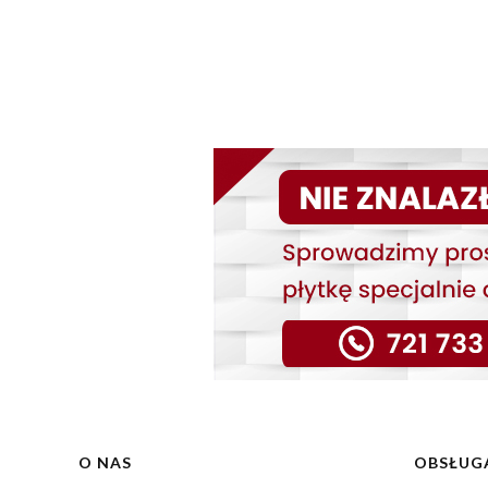
Linki w stopce
O NAS
OBSŁUGA