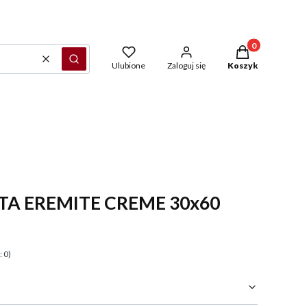
Produkty w kosz
Wyczyść
Szukaj
Ulubione
Zaloguj się
Koszyk
TA EREMITE CREME 30x60
 0)