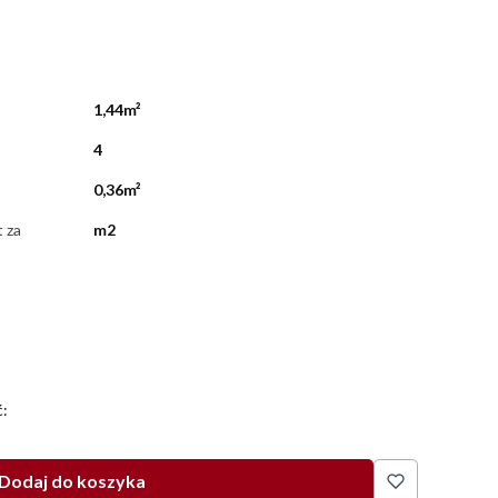
1,44m²
4
0,36m²
t za
m2
:
Dodaj do koszyka