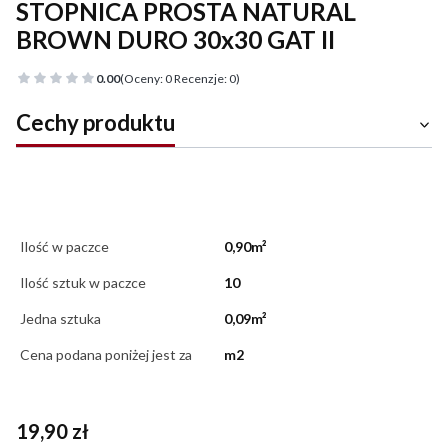
STOPNICA PROSTA NATURAL
BROWN DURO 30x30 GAT II
0.00
(Oceny: 0 Recenzje: 0)
Cechy produktu
Ilość w paczce
0,90m²
Ilość sztuk w paczce
10
Jedna sztuka
0,09m²
Cena podana poniżej jest za
m2
Cena
19,90 zł