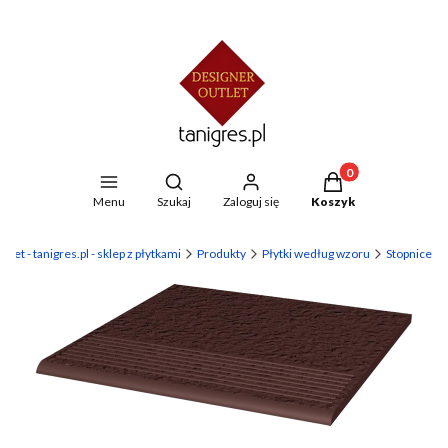
Produkty w koszyku
Otwórz wyszukiwarkę
Menu
Szukaj
Zaloguj się
Koszyk
let - tanigres.pl - sklep z płytkami
Produkty
Płytki według wzoru
Stopnice