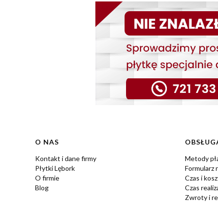
Linki w stopce
O NAS
OBSŁUGA
Kontakt i dane firmy
Metody pł
Płytki Lębork
Formularz r
O firmie
Czas i kos
Blog
Czas realiz
Zwroty i r