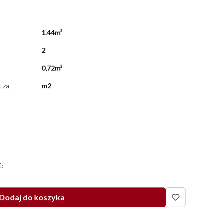
1.44m²
2
0,72m²
t za
m2
:
Dodaj do koszyka