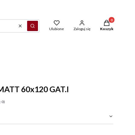
Produkty w kosz
Wyczyść
Szukaj
Ulubione
Zaloguj się
Koszyk
MATT 60x120 GAT.I
 0)