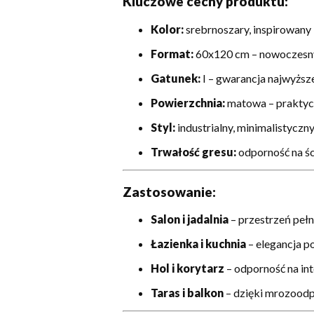
Kluczowe cechy produktu:
Kolor:
srebrnoszary, inspirowany
Format:
60x120 cm – nowoczesny
Gatunek:
I – gwarancja najwyższe
Powierzchnia:
matowa – praktycz
Styl:
industrialny, minimalistyczny
Trwałość gresu:
odporność na śc
Zastosowanie:
Salon i jadalnia
– przestrzeń peł
Łazienka i kuchnia
– elegancja p
Hol i korytarz
– odporność na in
Taras i balkon
– dzięki mrozoodpo