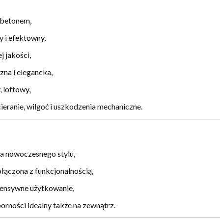
 betonem,
 i efektowny,
j jakości,
na i elegancka,
, loftowy,
ieranie, wilgoć i uszkodzenia mechaniczne.
na nowoczesnego stylu,
ołączona z funkcjonalnością,
tensywne użytkowanie,
rności idealny także na zewnątrz.