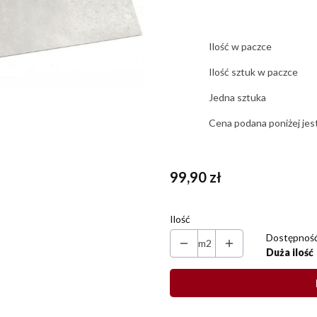
Ilość w paczce
Ilość sztuk w paczce
Jedna sztuka
Cena podana poniżej jes
Cena
99,90 zł
Ilość
Dostępność
m2
Duża ilość