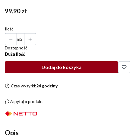
Cena
99,90 zł
Ilość
m2
Dostępność:
Duża ilość
Dodaj do koszyka
Czas wysyłki:
24 godziny
Zapytaj o produkt
Opis