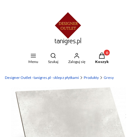
Produkty w koszyku
Otwórz wyszukiwarkę
Menu
Szukaj
Zaloguj się
Koszyk
Designer Outlet - tanigres.pl - sklep z płytkami
Produkty
Gresy