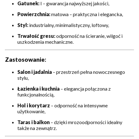
Gatunek:
I – gwarancja najwyższej jakości,
Powierzchnia:
matowa – praktyczna i elegancka,
Styl:
industrialny, minimalistyczny, loftowy,
Trwałość gresu:
odporność na ścieranie, wilgoć i
uszkodzenia mechaniczne.
Zastosowanie:
Salon i jadalnia
– przestrzeń pełna nowoczesnego
stylu,
Łazienka i kuchnia
– elegancja połączona z
funkcjonalnością,
Hol i korytarz
– odporność na intensywne
użytkowanie,
Taras i balkon
– dzięki mrozoodporności idealny
także na zewnątrz.