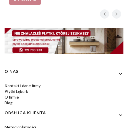
Linki w stopce
O NAS
Kontakt i dane firmy
Płytki Lębork
O firmie
Blog
OBSŁUGA KLIENTA
Metody płatności