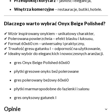
Przedpokój i korytarz
– jasność i elegancja,
Wnętrza komercyjne
– restauracje, butiki, hotele.
Dlaczego warto wybrać Onyx Beige Polished?
✔ Wzór inspirowany onykiem – unikatowy charakter,
✔ Polerowana powierzchnia – efekt blasku i luksusu,
✔ Format 60x60 cm – uniwersalny i praktyczny,
✔ Trwałość gresu gatunku I – odporność na użytkowanie,
✔ Idealny wybór do eleganckich i nowoczesnych aranżacji.
gres Onyx Beige Polished 60x60
płytki gresowe onyks beż polerowane
gres polerowany beżowy 60x60
płytki marmuropodobne do łazienki i salonu
gres onyksowy gatunek I
Opinie