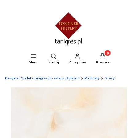
Produkty w koszyku
Otwórz wyszukiwarkę
Menu
Szukaj
Zaloguj się
Koszyk
Designer Outlet - tanigres.pl - sklep z płytkami
Produkty
Gresy