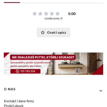
0.00
Liczba ocen: 0
Oceń i opisz
Linki w stopce
O NAS
Kontakt i dane firmy
Płytki Lębork