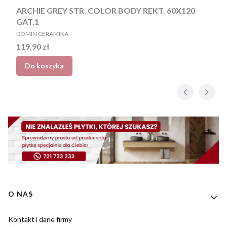
ARCHIE GREY STR. COLOR BODY REKT. 60X120
GAT.1
PRODUCENT
DOMIN CERAMIKA
Cena
119,90 zł
Do koszyka
Linki w stopce
O NAS
Kontakt i dane firmy