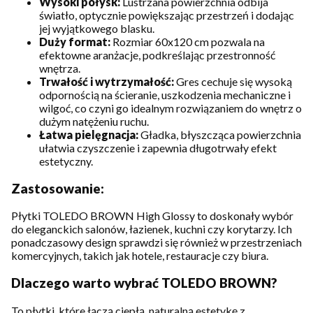
Wysoki połysk:
Lustrzana powierzchnia odbija
światło, optycznie powiększając przestrzeń i dodając
jej wyjątkowego blasku.
Duży format:
Rozmiar 60x120 cm pozwala na
efektowne aranżacje, podkreślając przestronność
wnętrza.
Trwałość i wytrzymałość:
Gres cechuje się wysoką
odpornością na ścieranie, uszkodzenia mechaniczne i
wilgoć, co czyni go idealnym rozwiązaniem do wnętrz o
dużym natężeniu ruchu.
Łatwa pielęgnacja:
Gładka, błyszcząca powierzchnia
ułatwia czyszczenie i zapewnia długotrwały efekt
estetyczny.
Zastosowanie:
Płytki TOLEDO BROWN High Glossy to doskonały wybór
do eleganckich salonów, łazienek, kuchni czy korytarzy. Ich
ponadczasowy design sprawdzi się również w przestrzeniach
komercyjnych, takich jak hotele, restauracje czy biura.
Dlaczego warto wybrać TOLEDO BROWN?
To płytki, które łączą ciepłą, naturalną estetykę z