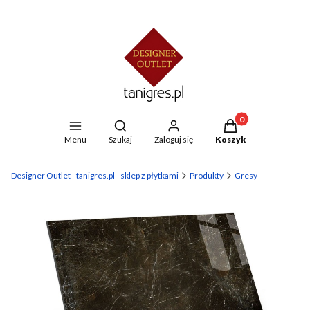
Produkty w koszyku
Otwórz wyszukiwarkę
Menu
Szukaj
Zaloguj się
Koszyk
Designer Outlet - tanigres.pl - sklep z płytkami
Produkty
Gresy