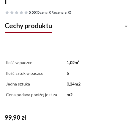
I
0.00
(Oceny: 0 Recenzje: 0)
Cechy produktu
Ilość w paczce
1,02m²
Ilość sztuk w paczce
5
Jedna sztuka
0,24m2
Cena podana poniżej jest za
m2
Cena
99,90 zł