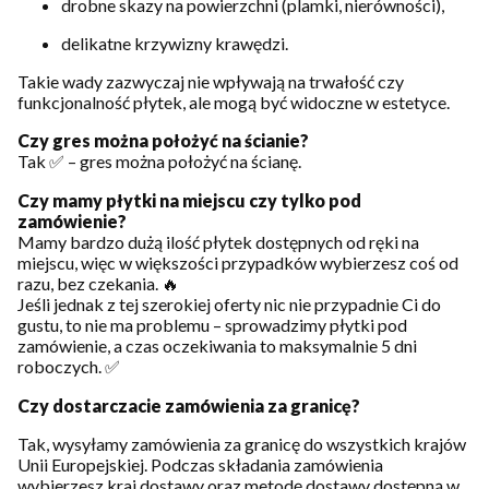
drobne skazy na powierzchni (plamki, nierówności),
delikatne krzywizny krawędzi.
Takie wady zazwyczaj nie wpływają na trwałość czy
funkcjonalność płytek, ale mogą być widoczne w estetyce.
Czy gres można położyć na ścianie?
Tak ✅ – gres można położyć na ścianę.
Czy mamy płytki na miejscu czy tylko pod
zamówienie?
Mamy bardzo dużą ilość płytek dostępnych od ręki na
miejscu, więc w większości przypadków wybierzesz coś od
razu, bez czekania. 🔥
Jeśli jednak z tej szerokiej oferty nic nie przypadnie Ci do
gustu, to nie ma problemu – sprowadzimy płytki pod
zamówienie, a czas oczekiwania to maksymalnie 5 dni
roboczych. ✅
Czy dostarczacie zamówienia za granicę?
Tak, wysyłamy zamówienia za granicę do wszystkich krajów
Unii Europejskiej. Podczas składania zamówienia
wybierzesz kraj dostawy oraz metodę dostawy dostępną w