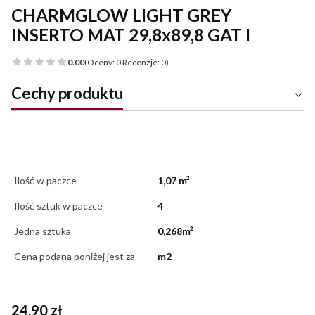
CHARMGLOW LIGHT GREY
INSERTO MAT 29,8x89,8 GAT I
0.00
(Oceny: 0 Recenzje: 0)
Cechy produktu
Ilość w paczce
1,07 m²
Ilość sztuk w paczce
4
Jedna sztuka
0,268m²
Cena podana poniżej jest za
m2
Cena
24,90 zł