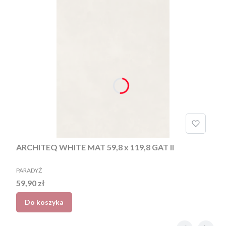
ARCHITEQ WHITE MAT 59,8 x 119,8 GAT II
PRODUCENT
PARADYŻ
Cena
59,90 zł
Do koszyka