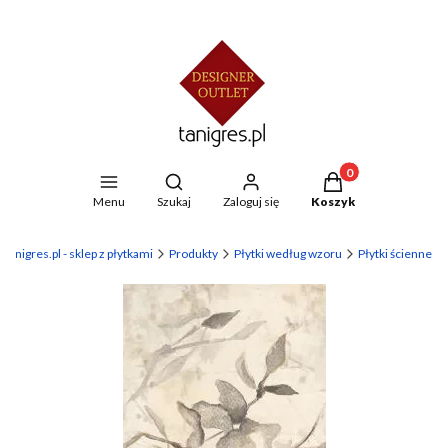
Produkty w koszyku
Otwórz wyszukiwarkę
Menu
Szukaj
Zaloguj się
Koszyk
 tanigres.pl - sklep z płytkami
Produkty
Płytki według wzoru
Płytki ścienne