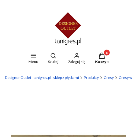
Produkty w koszyku
Otwórz wyszukiwarkę
Menu
Szukaj
Zaloguj się
Koszyk
Designer Outlet - tanigres.pl - sklep z płytkami
Produkty
Gresy
Gresy wed