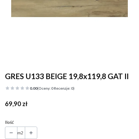
GRES U133 BEIGE 19,8x119,8 GAT II
0.00
(Oceny: 0 Recenzje: 0)
Cena
69,90 zł
Ilość
m2