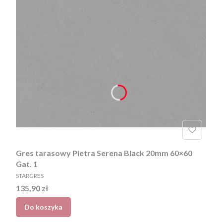
Gres tarasowy Pietra Serena Black 20mm 60×60
Gat. 1
PRODUCENT
STARGRES
Cena
135,90 zł
Do koszyka