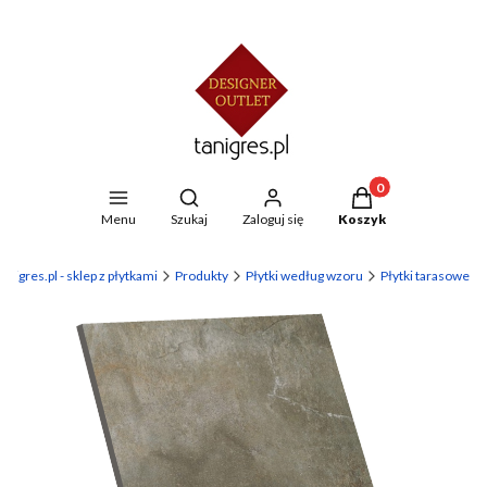
Produkty w koszyku
Otwórz wyszukiwarkę
Menu
Szukaj
Zaloguj się
Koszyk
anigres.pl - sklep z płytkami
Produkty
Płytki według wzoru
Płytki tarasowe