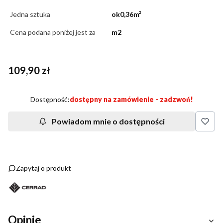
Jedna sztuka
ok0,36m²
Cena podana poniżej jest za
m2
Cena
109,90 zł
Dostępność:
dostępny na zamówienie - zadzwoń!
Powiadom mnie o dostępności
Zapytaj o produkt
Opinie