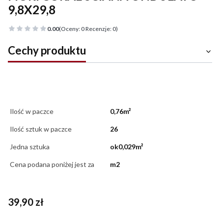
9,8X29,8
0.00
(Oceny: 0 Recenzje: 0)
Cechy produktu
Ilość w paczce
0,76m²
Ilość sztuk w paczce
26
Jedna sztuka
ok0,029m²
Cena podana poniżej jest za
m2
Cena
39,90 zł