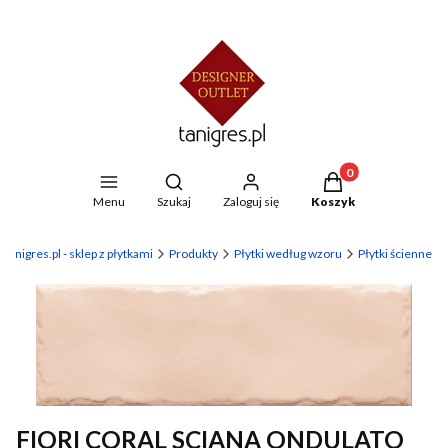
Produkty w koszyku
Otwórz wyszukiwarkę
Menu
Szukaj
Zaloguj się
Koszyk
 tanigres.pl - sklep z płytkami
Produkty
Płytki według wzoru
Płytki ścienne
FIORI CORAL SCIANA ONDULATO