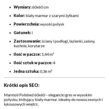
Wymiary:
60x60 cm
Kolor:
biały marmur z szarymi żyłkami
Powierzchnia:
wysoki połysk
Gatunek:
I
Zastosowanie:
ściany i podłogi, łazienki, salony,
kuchnie, korytarze
Ilość w paczce:
1,44 m²
Ilość sztuk w paczce:
4
Jedna sztuka:
0,36 m²
Krótki opis SEO:
Marmoli Polished 60x60 – elegancki gres w wysokim
połysku, imitujący biały marmur. Idealny do nowoczesnych i
luksusowych wnętrz.