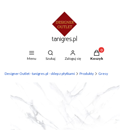
Produkty w koszyku
Otwórz wyszukiwarkę
Menu
Szukaj
Zaloguj się
Koszyk
Designer Outlet - tanigres.pl - sklep z płytkami
Produkty
Gresy