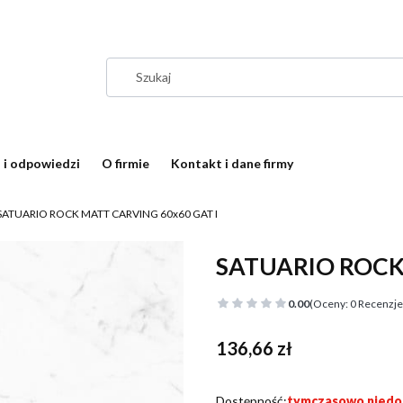
 i odpowiedzi
O firmie
Kontakt i dane firmy
SATUARIO ROCK MATT CARVING 60x60 GAT I
SATUARIO ROCK
0.00
(Oceny: 0 Recenzje:
Cena
136,66 zł
Dostępność:
tymczasowo niedo