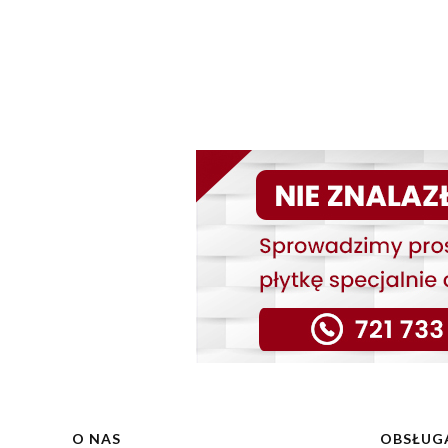
Linki w stopce
O NAS
OBSŁUGA