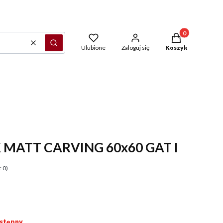
Produkty w kosz
Wyczyść
Szukaj
Ulubione
Zaloguj się
Koszyk
 MATT CARVING 60x60 GAT I
 0)
stępny