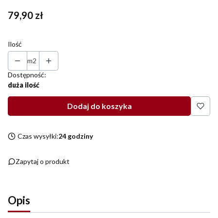
Cena
79,90 zł
Ilość
m2
Dostępność:
duża ilość
Dodaj do koszyka
Czas wysyłki:
24 godziny
Zapytaj o produkt
Opis