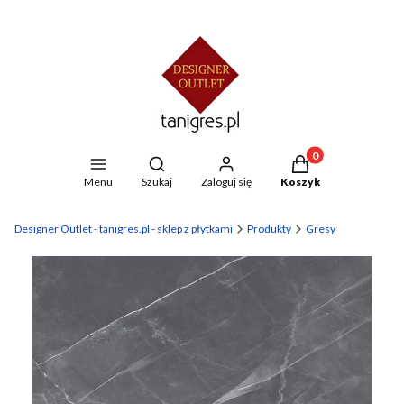
Produkty w koszyku
Otwórz wyszukiwarkę
Menu
Szukaj
Zaloguj się
Koszyk
Designer Outlet - tanigres.pl - sklep z płytkami
Produkty
Gresy