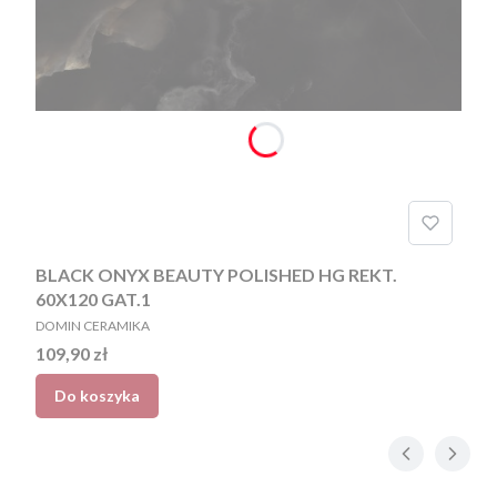
BLACK ONYX BEAUTY POLISHED HG REKT.
60X120 GAT.1
PRODUCENT
DOMIN CERAMIKA
Cena
109,90 zł
Do koszyka